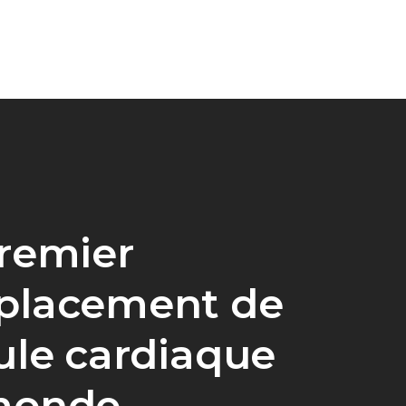
remier
placement de
ule cardiaque
monde