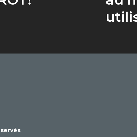
util
éservés