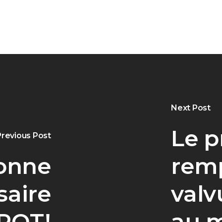
Next Post
Le p
Previous Post
onne
rem
saire
valv
ROT!
au 