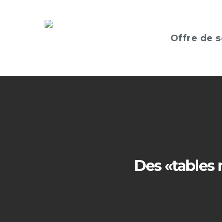
Offre de s
Des «tables