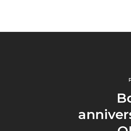
B
anniver
O