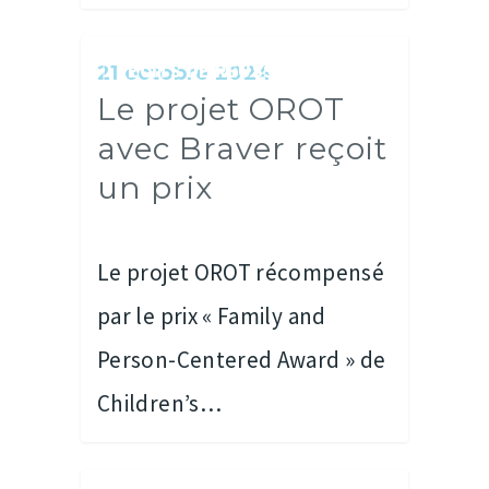
RÉCITS DE RÉUSSITES
21 octobre 2024
Le projet OROT
avec Braver reçoit
Offre de service
un prix
À propos
Ressources
Le projet OROT récompensé
Récits de réussi
par le prix « Family and
Médias
Person-Centered Award » de
Partenaires
Children’s…
EN