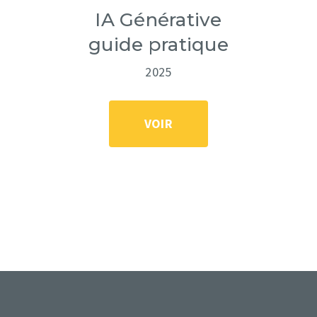
IA Générative
Offre de service
guide pratique
À propos
2025
Ressources
Récits de réussi
VOIR
Médias
Partenaires
EN